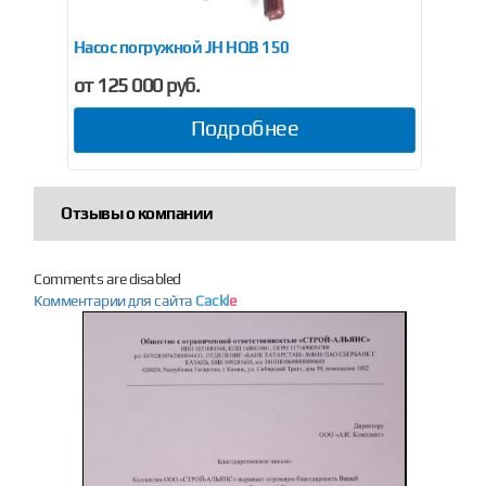
Насос погружной JH HQB 150
Нас
от 125 000 руб.
от
Подробнее
Отзывы о компании
Comments are disabled
Комментарии для сайта
Cackl
e