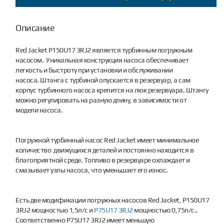
Описание
Red Jacket P150U17 3RJ2 является турбинным погружным
насосом. Уникальная конструкция насоса обеспечивает
легкость и быстроту при установки и обслуживании
насоса. Штанга с турбиной опускается в резервуар, а сам
корпус турбинного насоса крепится на люк резервуара. Штангу
можно регулировать на разную длину, в зависимости от
модели насоса.
Погружной турбинный насос Red Jacket имеет минимальное
количество движущихся деталей и постоянно находится в
благоприятной среде. Топливо в резервуаре охлаждает и
смазывает узлы насоса, что уменьшает его износ.
Есть две модификации погружных насосов Red Jacket, P150U17
3RJ2 мощностью 1,5л/с и
P75U17 3RJ2
мощностью 0,75л/с..
Соответственно P75U17 3RJ2 имеет меньшую