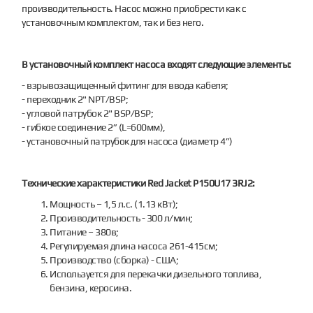
производительность. Насос можно приобрести как с
установочным комплектом, так и без него.
В установочный комплект насоса входят следующие элементы:
- взрывозащищенный фитинг для ввода кабеля;
- переходник 2" NPT/BSP;
- угловой патрубок 2" BSP/BSP;
- гибкое соединение 2” (L=600мм),
- установочный патрубок для насоса (диаметр 4”)
Технические характеристики Red Jacket P150U17 3RJ2:
Мощность – 1,5 л.с. (1.13 кВт);
Производительность - 300 л/мин;
Питание – 380в;
Регулируемая длина насоса 261-415см;
Производство (сборка) - США;
Используется для перекачки дизельного топлива,
бензина, керосина.