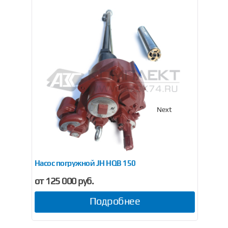
Previous
Next
Насос погружной JH HQB 150
Нас
от 125 000 руб.
от
Подробнее