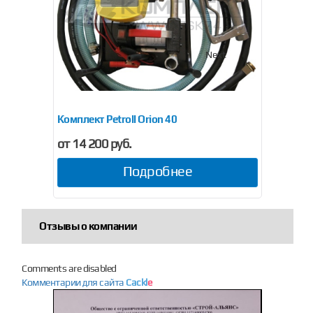
Previous
Next
елАк «Стандарт-М»
Комплект Petroll Orion 40
Комп
от 14 200 руб.
от 1
Подробнее
Отзывы о компании
Comments are disabled
Комментарии для сайта
Cackl
e