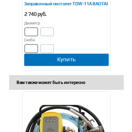
Заправочный пистолет TDW-11А BAOTAI
Кран
2 740 руб.
5 20
Диаметр
Скоба
Купить
Вам также может быть интересно