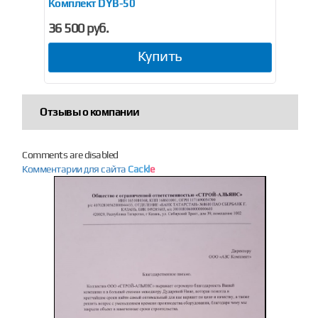
Комплект DYB-50
Ben
36 500 руб.
от 
Купить
Отзывы о компании
Comments are disabled
Комментарии для сайта
Cackl
e