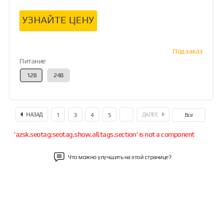
УЗНАЙТЕ ЦЕНУ
Под заказ
Питание
12В
24В
НАЗАД
ДАЛЕЕ
1
3
4
5
6
Все
'azsk.seotag:seotag.show.all.tags.section' is not a component
Что можно улучшить на этой странице?