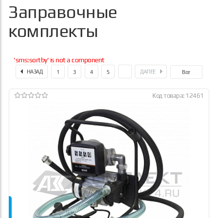
Заправочные
комплекты
'sms:sortby' is not a component
НАЗАД
ДАЛЕЕ
1
3
4
5
6
Все
Код товара: 12461