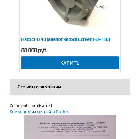
Previous
Next
Насос FD 40 (аналог насоса Corken FD-150)
Агр
88 000 руб.
16
Купить
Отзывы о компании
Comments are disabled
Комментарии для сайта
Cackl
e