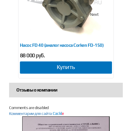
Previous
Next
Насос FD 40 (аналог насоса Corken FD-150)
Агр
88 000 руб.
16
Купить
Отзывы о компании
Comments are disabled
Комментарии для сайта
Cackl
e