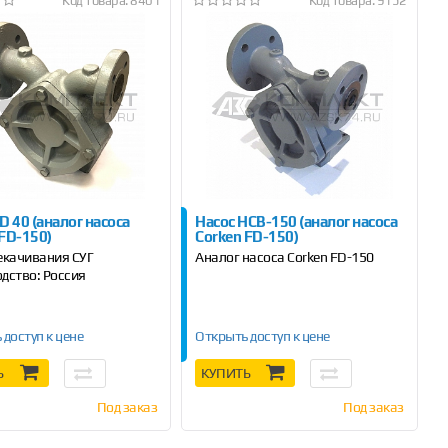
Код товара: 8401
Код товара: 9152
D 40 (аналог насоса
Насос НСВ-150 (аналог насоса
 FD-150)
Corken FD-150)
екачивания СУГ
Аналог насоса Corken FD-150
дство: Россия
 доступ к цене
Открыть доступ к цене
Ь
КУПИТЬ
Под заказ
Под заказ