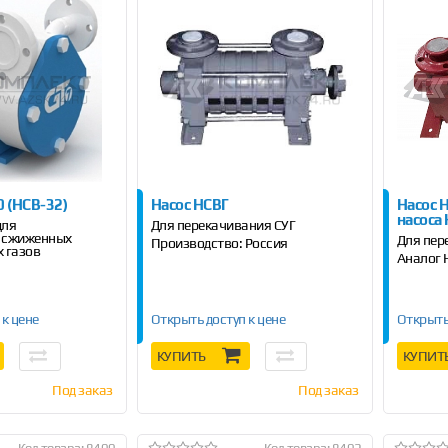
0 (НСВ-32)
Насос НСВГ
Насос Н
насоса
для
Для перекачивания СУГ
 сжиженных
Для пер
Производство: Россия
 газов
Аналог 
 к цене
Открыть доступ к цене
Открыть
КУПИТЬ
КУПИТ
Под заказ
Под заказ