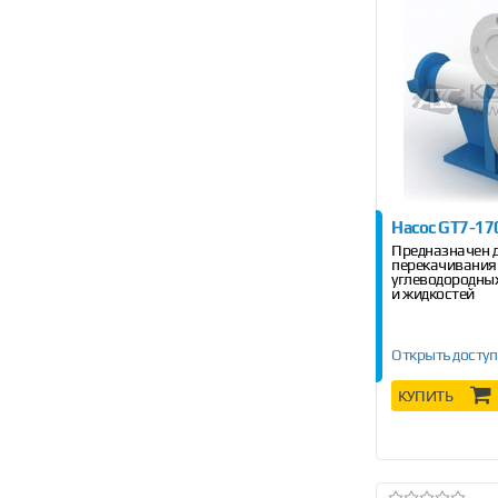
Насос GT7-17
Предназначен 
перекачивания
углеводородных
и жидкостей
Открыть доступ
КУПИТЬ