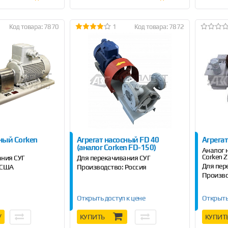
Код товара: 7870
1
Код товара: 7872
сный Corken
Агрегат насосный FD 40
Агрега
(аналог Corken FD-150)
Аналог 
Сorken 
ания СУГ
Для перекачивания СУГ
Для пер
 США
Производство: Россия
Произво
Открыть доступ к цене
Открыть
У
КУПИТЬ
КУПИТ