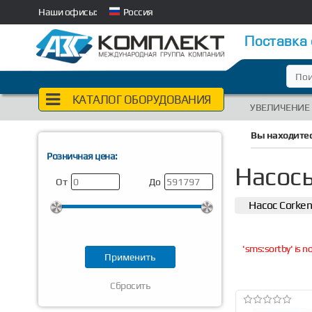
Наши офисы:
Россия
Поставка
КАТАЛОГ ОБОРУДОВАНИЯ
УВЕЛИЧЕНИЕ
Вы находитес
Розничная цена:
Насосы
От
До
Насос Corke
'sms:sortby' is 
Сбросить