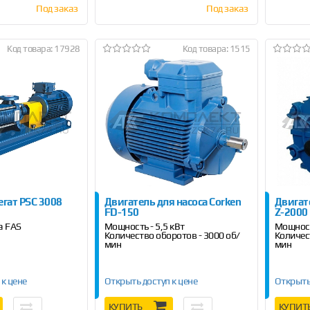
Под заказ
Под заказ
Код товара: 17928
Код товара: 1515
егат PSC 3008
Двигатель для насоса Corken
Двигат
FD-150
Z-2000
а FAS
Мощность - 5,5 кВт
Мощност
Количество оборотов - 3000 об/
Количес
мин
мин
 к цене
Открыть доступ к цене
Открыть
КУПИТЬ
КУПИТ