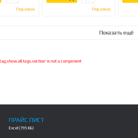
Под заказ
Под заказ
Показать ещё
tag.show.all.tags.section' is not a component
ПРАЙС ЛИСТ
Excel (795 КБ)