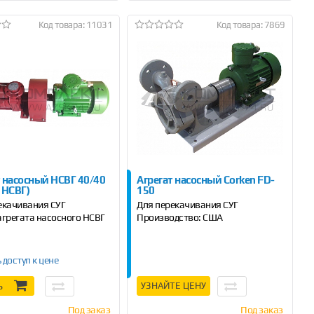
Код товара: 11031
Код товара: 7869
т насосный НСВГ 40/40
Агрегат насосный Corken FD-
 НСВГ)
150
екачивания СУГ
Для перекачивания СУГ
агрегата насосного НСВГ
Производство: США
 доступ к цене
Ь
УЗНАЙТЕ ЦЕНУ
Под заказ
Под заказ