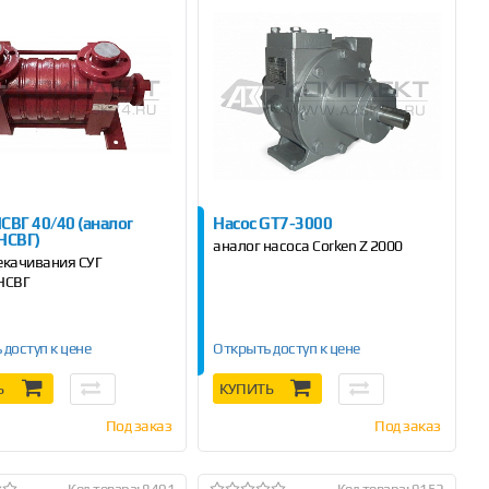
СВГ 40/40 (аналог
Насос GT7-3000
 НСВГ)
аналог насоса Corken Z 2000
екачивания СУГ
НСВГ
 доступ к цене
Открыть доступ к цене
Ь
КУПИТЬ
Под заказ
Под заказ