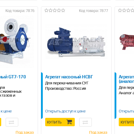
Код товара: 7876
Код товара: 7877
сный GT7-170
Агрегат насосный НСВГ
Агрега
(аналог
Для перекачивания СУГ
для
Для пер
Производство: Россия
 сжиженных
Аналог 
 газов и
 к цене
Открыть доступ к цене
Открыть
КУПИТЬ
КУПИТ
Под заказ
Под заказ