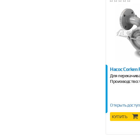
Насос Corken
Для перекачив
Производство:
Открыть доступ
КУПИТЬ