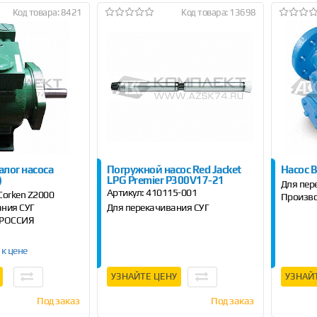
Код товара: 8421
Код товара: 13698
алог насоса
Погружной насос Red Jacket
Насос 
)
LPG Premier P300V17-21
Для пер
Артикул:
410115-001
Сorken Z2000
Произво
ания СУГ
Для перекачивания СУГ
 РОССИЯ
 к цене
УЗНАЙТЕ ЦЕНУ
УЗНАЙ
Под заказ
Под заказ