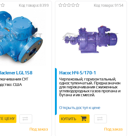
Код товара: 8399
Код товара: 9154
Blackmer LGL158
Насос НЧ-5/170-1
екачивания СУГ
Черпаковый, горизонтальный,
одноступенчатый. Предназначен
дство: США
для перекачивания сжиженных
углеводородных газов пропана и
бутана и их смесей.
Открыть доступ к цене
ТЕ ЦЕНУ
КУПИТЬ
Под заказ
Под заказ