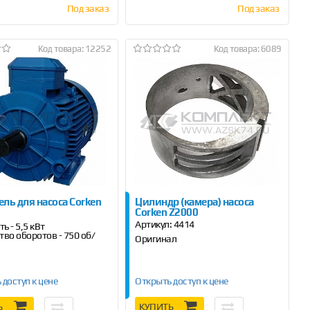
Под заказ
Под заказ
Код товара: 12252
Код товара: 6089
ель для насоса Corken
Цилиндр (камера) насоса
Corken Z2000
Артикул:
4414
ь - 5,5 кВт
тво оборотов - 750 об/
Оригинал
 доступ к цене
Открыть доступ к цене
Ь
КУПИТЬ