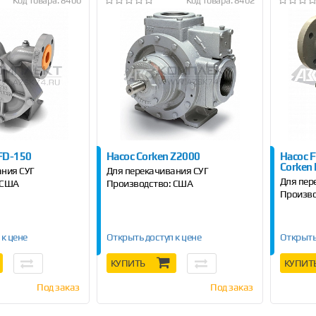
Код товара: 8400
Код товара: 8402
 FD-150
Насос Сorken Z2000
Насос F
Corken
ания СУГ
Для перекачивания СУГ
Для пер
 США
Производство: США
Произво
 к цене
Открыть доступ к цене
Открыть
КУПИТЬ
КУПИТ
Под заказ
Под заказ