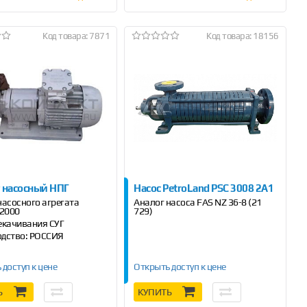
Код товара: 7871
Код товара: 18156
т насосный НПГ
Насос PetroLand PSC 3008 2A1
насосного агрегата
Аналог насоса FAS NZ 36-8 (21
Z2000
729)
екачивания СУГ
дство: РОССИЯ
 доступ к цене
Открыть доступ к цене
Ь
КУПИТЬ