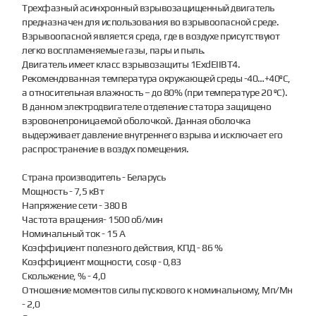
Трехфазный асинхронный взрывозащищенный двигатель
предназначен для использования во взрывоопасной среде.
Взрывоопасной является среда, где в воздухе присутствуют
легко воспламеняемые газы, пары и пыль.
Двигатель имеет класс взрывозащиты 1ЕхdЕIIВТ4.
Рекомендованная температура окружающей среды -40…+40ºС,
а относительная влажность – до 80% (при температуре 20 ºС).
В данном электродвигателе отделение статора защищено
взровонепроницаемой оболочкой. Данная оболочка
выдерживает давление внутреннего взрыва и исключает его
распространение в воздух помещения.
Страна производитель - Беларусь
Мощность - 7,5 кВт
Напряжение сети - 380 В
Частота вращения- 1500 об/мин
Номинальный ток - 15 А
Коэффициент полезного действия, КПД - 86 %
Коэффициент мощности, cosφ - 0,83
Скольжение, % - 4,0
Отношение моментов силы пускового к номинальному, Мп/Мн
- 2,0