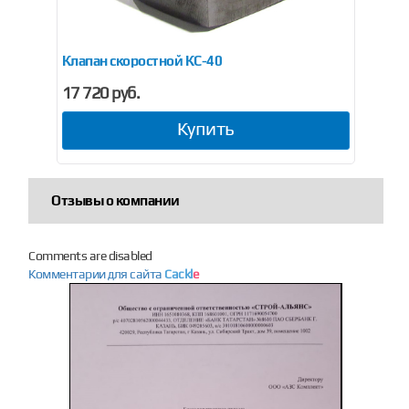
V PN40 (нержавейка)
Клапан скоростной КС-40
До
17 720 руб.
12
Купить
Отзывы о компании
Comments are disabled
Комментарии для сайта
Cackl
e