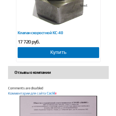
Previous
Next
V PN40 (нержавейка)
Клапан скоростной КС-40
До
17 720 руб.
12
Купить
Отзывы о компании
Comments are disabled
Комментарии для сайта
Cackl
e