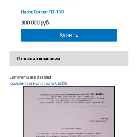
плект) аналог
Насос Corken FD-150
Нас
300 000 руб.
41
Купить
Отзывы о компании
Comments are disabled
Комментарии для сайта
Cackl
e