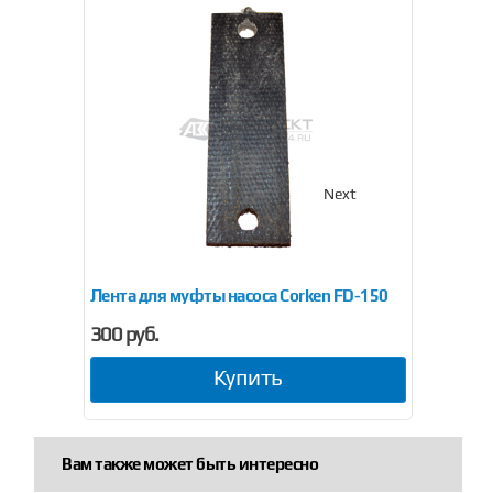
Previous
Next
0
Лента для муфты насоса Corken FD-150
Муфт
300 руб.
8 60
Купить
Вам также может быть интересно