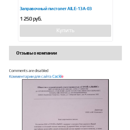
Заправочный пистолет AILE-13A-03
За
1 250 руб.
2 7
Купить
Отзывы о компании
Comments are disabled
Комментарии для сайта
Cackl
e