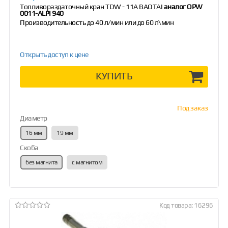
Топливораздаточный кран TDW - 11А BAOTAI
аналог OPW
0011-ALPI 940
Производительность до 40 л/мин или до 60 л\мин
Открыть доступ к цене
КУПИТЬ
Под заказ
Диаметр
16 мм
19 мм
Скоба
без магнита
с магнитом
Код товара: 16296