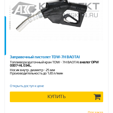
Заправочный пистолет TDW-7Н BAOTAI
Топливораздаточный кран TDW - 7H BAOTAI
аналог OPW
0007-HL 034L.
Носик внутр. диаметр - 25 мм
Производительность до 120 л/мин
Открыть доступ к цене
КУПИТЬ
Под заказ