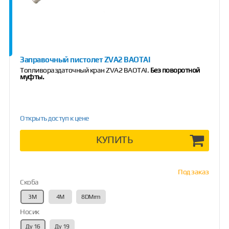
Заправочный пистолет ZVA2 BAOTAI
Топливораздаточный кран ZVA2 BAOTAI.
Без поворотной
муфты.
Открыть доступ к цене
КУПИТЬ
Под заказ
Скоба
3М
4М
8DMrm
Носик
Ду 16
Ду 19