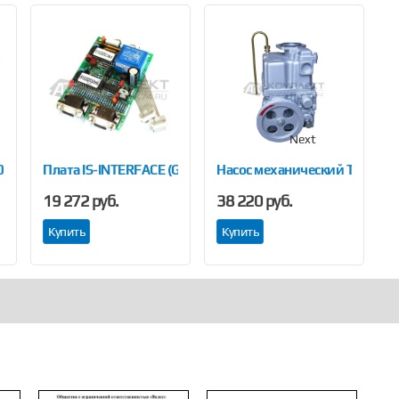
Next
0А-37
Плата IS-INTERFACE (GILBARCO No BT606914-02)
Насос механический Топаз Z
П
19 272 руб.
38 220 руб.
5
Купить
Купить