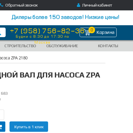
Обратный звонок
Личный кабинет
Дилеры более 150 заводов! Низкие цены!
+7 (958) 756-82-36
0
Корзина
Будни с 8:30 до 17:30 по
Москве
СТРОИТЕЛЬСТВО
ОБСЛУЖИВАНИЕ
КОНТАКТЫ
асоса ZPA 2180
НОЙ ВАЛ ДЛЯ НАСОСА ZPA
 683
9
Купить в 1 клик