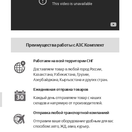
Преимущества работы с АЗС Комплект
YB-50А
лата CPU процессора Epsilion phase3 (GILBARCO No BT606852-07)
Измеритель объема
Пропорци
Работаем на всей территории СНГ
5 318 руб.
17 000 руб.
18 814 р
Доставляем товар в любой город России,
Казахстана, Узбекистана, Грузии,
Купить
Купить
Купить
Азербайджана, Кыргызстана и других стран.
Ежедневная отправка товаров
Каждый день отправляем товар с наших
складов и напрямую от производителей.
Отправка любой транспортной компанией
Отправим ваше оборудование удобным для вас
способом: авто, ЖД, авиа, курьер.