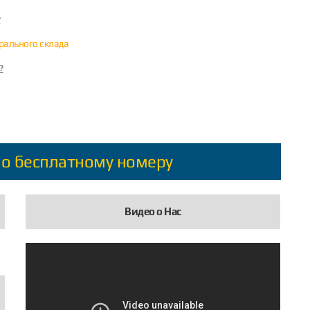
?
трального склада
?
по бесплатному номеру
Видео о Нас