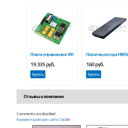
Previous
екло Ду20 с корпусом в сборе (выдача 140 л/мин)
Плата управления VRS для EPSILON
Лопатка ротора НМ5
19 335 руб.
160 руб.
Купить
Купить
Отзывы о компании
Comments are disabled
Комментарии для сайта
Cackl
e