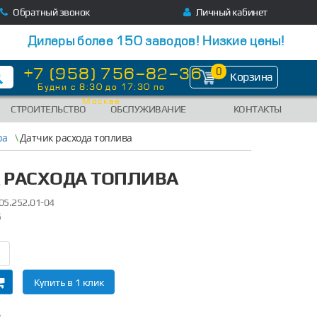
Обратный звонок
Личный кабинет
Дилеры более 150 заводов! Низкие цены!
+7 (958) 756-82-36
0
Корзина
Будни с 8:30 до 17:30 по
Москве
СТРОИТЕЛЬСТВО
ОБСЛУЖИВАНИЕ
КОНТАКТЫ
ра
\
Датчик расхода топлива
 РАСХОДА ТОПЛИВА
05.252.01-04
5
Купить в 1 клик