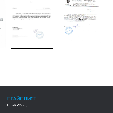
Next
ПРАЙС ЛИСТ
Excel (795 КБ)