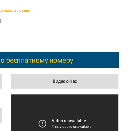
?
трального склада
?
по бесплатному номеру
Видео о Нас