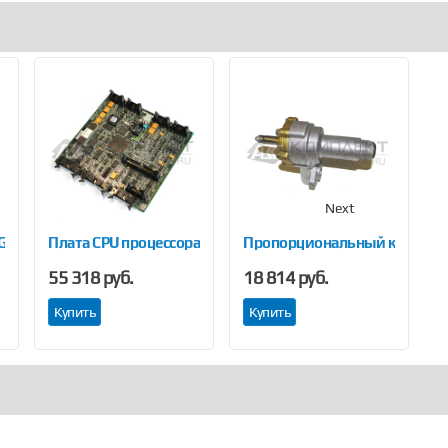
Next
(GILBARCO No BT606914-02)
Плата CPU процессора Epsilion phase3 (GILBARCO No BT60
Пропорциональный клапан SK
К
55 318 руб.
18 814 руб.
9
Купить
Купить