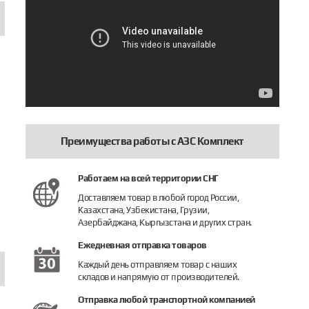
Преимущества работы с АЗС Комплект
6852-07)
-700 II
олесо для насоса ZPA 2180
Колесо для насоса ZPA 2180
Шестерня
Работаем на всей территории СНГ
 979 руб.
11 887 руб.
15 693 р
Доставляем товар в любой город России,
Казахстана, Узбекистана, Грузии,
Купить
Купить
Купить
Азербайджана, Кыргызстана и других стран.
Ежедневная отправка товаров
Каждый день отправляем товар с наших
складов и напрямую от производителей.
Отправка любой транспортной компанией