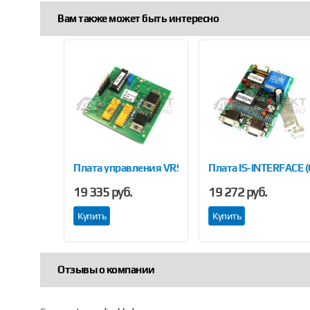
Вам также может быть интересно
Previous
иновый 12 мкм 100/50х90
Плата управления VRS для EPSILON
Плата IS-INTERFACE 
19 335 руб.
19 272 руб.
Купить
Купить
Отзывы о компании