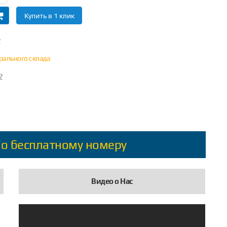
Купить в 1 клик
?
трального склада
?
по бесплатному номеру
Видео о Нас