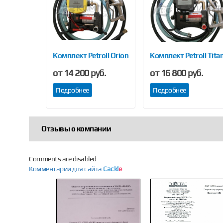
Previous
-40
Комплект Petroll Orion 40
Комплект Petroll Tita
уб.
от 14 200 руб.
от 16 800 руб.
Подробнее
Подробнее
Отзывы о компании
Comments are disabled
Комментарии для сайта
Cackl
e