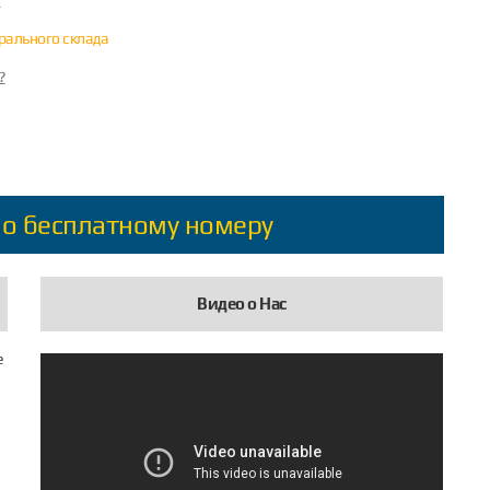
?
трального склада
?
по бесплатному номеру
Видео о Нас
е