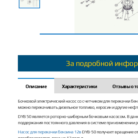
За подробной инфор
Описание
Характеристики
Отзывы о т
Бочковой электрический насос cо счетчиком для перекачки бенз
можно перекачивать дизельное топливо, керосин и другие неф
DYB 50 является роторно-шиберным бочковым насосом. В данн
поддержания постоянного давления в системе при изменении р
Насос для перекачки бензина 12в
DYB-50 получает вращение от