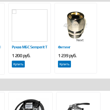
Next
10
Рукав МБС Semperit TOF 319
Фитинг
Фит
1 200 руб.
1 239 руб.
848
Купить
Купить
Ку