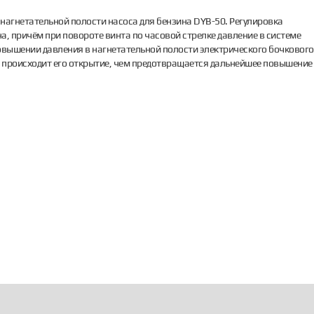
 нагнетательной полости насоса для бензина DYB-50. Регулировка
, причём при повороте винта по часовой стрелке давление в системе
овышении давления в нагнетательной полости электрического бочкового
, происходит его открытие, чем предотвращается дальнейшее повышение