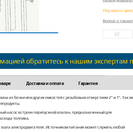
Нашли дешевле
Под заказ с цен
Вопрос о товаре
мацией обратитесь к нашим экспертам 
оваре
Доставка и оплата
Гарантия
ина из бочки или других емкостей с резьбовым отверстием 2” и 1". Так ж
тепродукты.
ый насос встроен перепускной клапан, предназначенный для
асхода топлива.
 вала электродвигателя. Источником питания может служить любой