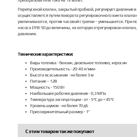
преобразователь тока на 12 вольт.
Перепускной клапан, закрытый пробкой, регулирует давление в
осуществляется путем поворота регулировочного винта клапана
увеличиваются, против часовой стрелки – уменьшается. При п
насоса DYB-50 до величины, на которую отрегулирован клапан
давления.
Технические характеристики:
Виды топлива - бензин, дизельное топливо, керосин
Производительность - 20-40 л/мин
Высота всасывания - не более 3 м
Питание – 12В
Мощность - 150 Вт
Наибольшее рабочее давление - 0,3 МПа
Температура эксплуатации - от - 5°С до + 45°С
Уровень шумов - не более 70 дБ
Присоединительный размер - 1”
С этим товаром так же покупают