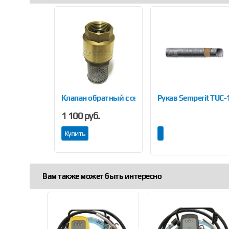
Previous
атунный
Клапан обратный c сетчатым фильтром
Рукав Semperit TUС-
1 100 руб.
Купить
Вам также может быть интересно