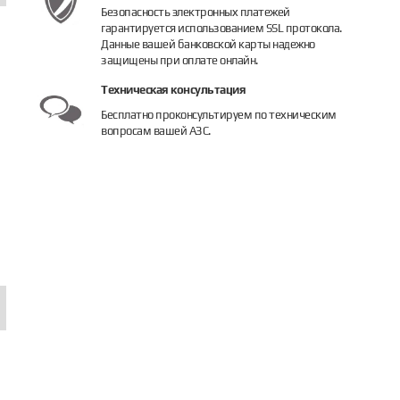
Безопасность электронных платежей
гарантируется использованием SSL протокола.
Данные вашей банковской карты надежно
защищены при оплате онлайн.
Техническая консультация
Бесплатно проконсультируем по техническим
вопросам вашей АЗС.
инг ZVA 19x6 V BAOTAI
Штуцер латунный
Клапан обрат
 руб.
500 руб.
1 100 руб.
пить
Купить
Купить