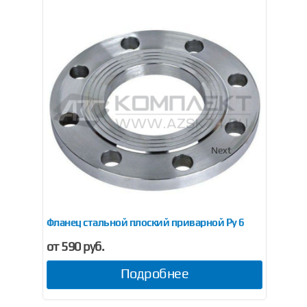
Previous
Next
ь)
Фланец стальной плоский приварной Ру 6
Фла
от 590 руб.
от
Подробнее