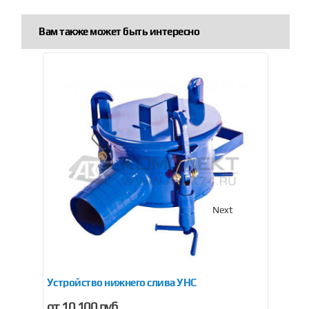
Вам также может быть интересно
Previous
Next
600
Устройство нижнего слива УНС
Ус
от 10 100 руб.
от 