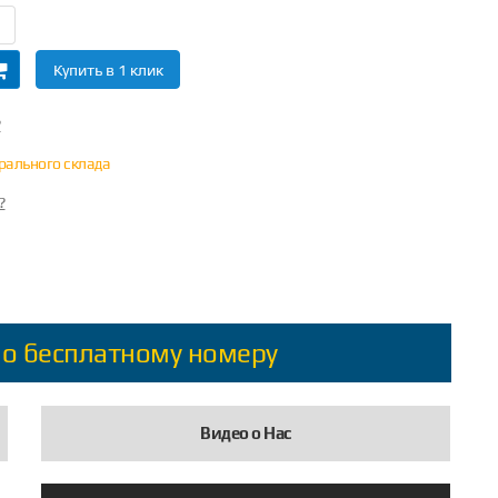
Купить в 1 клик
?
трального склада
?
по бесплатному номеру
Видео о Нас