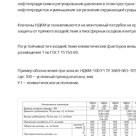
нефтепродуктами и регулирования давления в этом пространст
нефтепродуктов и уменьшения загрязнения окружающей среды
Клапаны НДКМ устанавливаются на монтажный патрубок на кр
защиты от прямого воздействия атмосферных осадков и ветра 
По устойчивости к воздействию климатических факторов внеш
размещения 1 по ГОСТ 15150-69.
Пример обозначения при заказе: НДКМ-100 У1 ТУ 3689-065-10
где: 100 — условный проход клапана, мм;
У1 — климатическое исполнение.