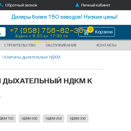
Обратный звонок
Личный кабинет
Дилеры более 150 заводов! Низкие цены!
+7 (958) 756-82-36
0
Корзина
Будни с 8:30 до 17:30 по
Москве
СТРОИТЕЛЬСТВО
ОБСЛУЖИВАНИЕ
КОНТАКТЫ
\
Клапаны дыхательные НДКМ
 ДЫХАТЕЛЬНЫЙ НДКМ К
6
ДКМ-150
НДКМ-200
НДКМ-250
НДКМ-350