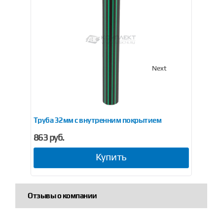
Previous
Next
езьбой
Труба 32мм с внутренним покрытием
Св
863 руб.
93
Купить
Отзывы о компании