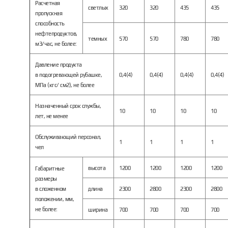
Расчетная
светлых
320
320
435
435
пропускная
способность
нефтепродуктов,
темных
570
570
780
780
м3/час, не более:
Давление продукта
в подогревающей рубашке,
0,4(4)
0,4(4)
0,4(4)
0,4(4)
МПа (кгс/ см2), не более
Назначенный срок службы,
10
10
10
10
лет, не менее
Обслуживающий персонал,
1
1
1
1
чел
высота
1200
1200
1200
1200
Габаритные
размеры
в сложенном
длина
2300
2800
2300
2800
положении, мм,
не более:
ширина
700
700
700
700