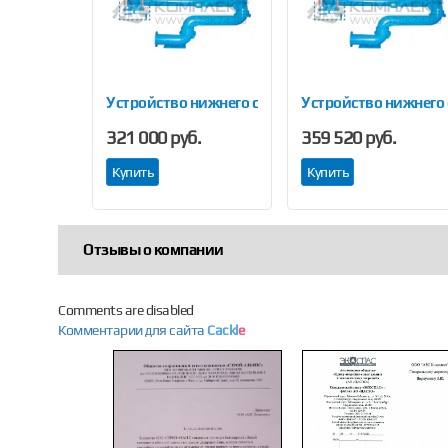
Previous
верхнего налива АСН 80 02
Устройство нижнего слива УСН 150 04
Устройство нижнего 
.
321 000 руб.
359 520 руб.
Купить
Купить
Отзывы о компании
Comments are disabled
Комментарии для сайта
Cackl
e