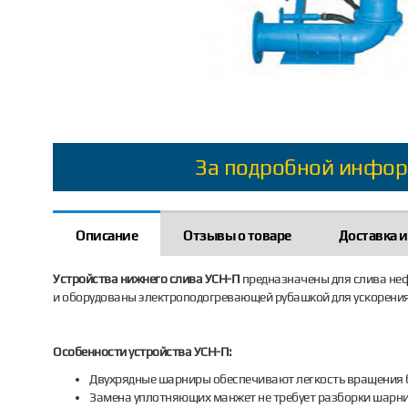
За подробной инфор
Описание
Отзывы о товаре
Доставка и
Устройства нижнего слива УСН-П
предназначены для слива неф
и оборудованы электроподогревающей рубашкой для ускорения
Особенности устройства УСН-П:
Двухрядные шарниры обеспечивают легкость вращения б
Замена уплотняющих манжет не требует разборки шарн