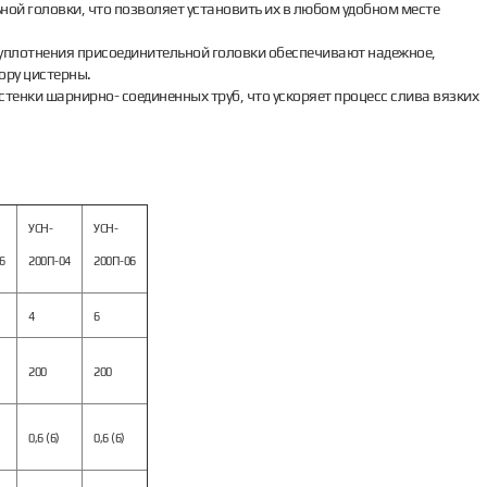
ой головки, что позволяет установить их в любом удобном месте
уплотнения присоединительной головки обеспечивают надежное,
ору цистерны.
тенки шарнирно- соединенных труб, что ускоряет процесс слива вязких
УСН-
УСН-
6
200П-04
200П-06
4
6
200
200
0,6 (6)
0,6 (6)