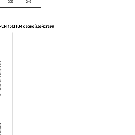
220
240
УСН 150П 04 с зоной действия