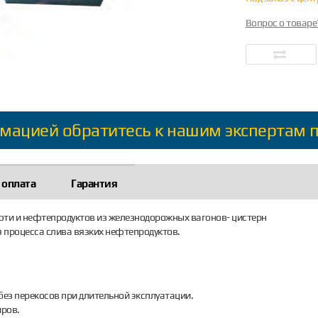
Вопрос о товаре
мацией обратитесь к нашим экспертам 
 оплата
Гарантия
ти и нефтепродуктов из железнодорожных вагонов- цистерн
 процесса слива вязких нефтепродуктов.
ез перекосов при длительной эксплуатации.
иров.