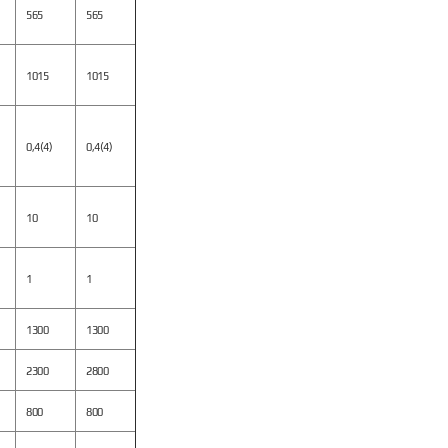
565
565
1015
1015
0,4(4)
0,4(4)
10
10
1
1
1300
1300
2300
2800
800
800