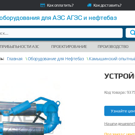
Как оплатить?
Как доставить?
 оборудования для АЗС АГЗС и нефтебаз
 ПРИБЫЛЬНОСТИ АЗС
ПРОЕКТИРОВАНИЕ
ПРОИЗВОДСТВО
Главная
\
Оборудование для Нефтебаз
\
Камышинский опытный
ь:
УСТРОЙ
Код товара:
937
Узнайте цен
Нашли дешевле
Под заказ с цен