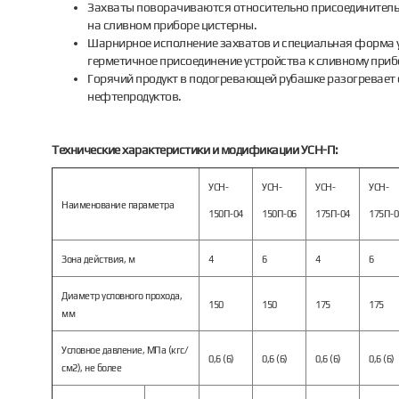
Захваты поворачиваются относительно присоединительн
на сливном приборе цистерны.
Шарнирное исполнение захватов и специальная форма 
герметичное присоединение устройства к сливному приб
Горячий продукт в подогревающей рубашке разогревает с
нефтепродуктов.
Технические характеристики и модификации УСН-П:
УСН-
УСН-
УСН-
УСН-
Наименование параметра
150П-04
150П-06
175П-04
175П-0
Зона действия, м
4
6
4
6
Диаметр условного прохода,
150
150
175
175
мм
Условное давление, МПа (кгс/
0,6 (6)
0,6 (6)
0,6 (6)
0,6 (6)
см2), не более