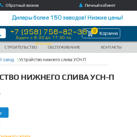
Обратный звонок
Личный кабинет
Дилеры более 150 заводов! Низкие цены!
+7 (958) 756-82-36
0
Корзина
Будни с 8:30 до 17:30 по
Москве
СТРОИТЕЛЬСТВО
ОБСЛУЖИВАНИЕ
КОНТАКТЫ
 завод
\
Устройство нижнего слива УСН-П
СТВО НИЖНЕГО СЛИВА УСН-П
5
у
?
трального склада