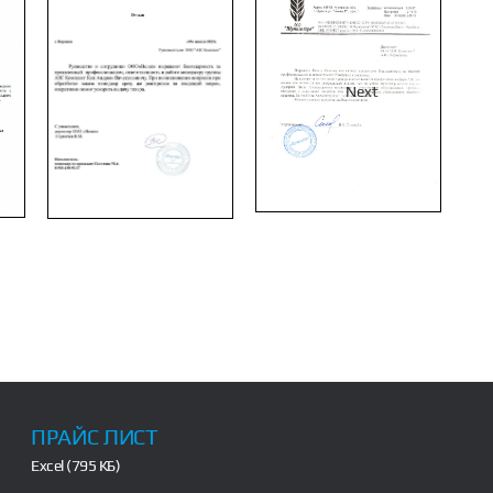
Next
ПРАЙС ЛИСТ
Excel (795 КБ)