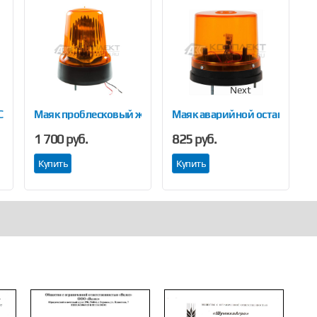
Next
С12 21М
Маяк проблесковый желтый С 24-21-01 (24В) на болтах
Маяк аварийной остановки 
М
1 700 руб.
825 руб.
8
Купить
Купить