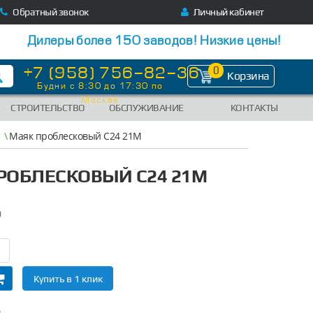
Обратный звонок
Личный кабинет
Дилеры более 150 заводов! Низкие цены!
+7 (958) 756-82-36
0
Корзина
Будни с 8:30 до 17:30 по
Москве
СТРОИТЕЛЬСТВО
ОБСЛУЖИВАНИЕ
КОНТАКТЫ
\
Маяк проблесковый С24 21М
РОБЛЕСКОВЫЙ С24 21М
0
Купить в 1 клик