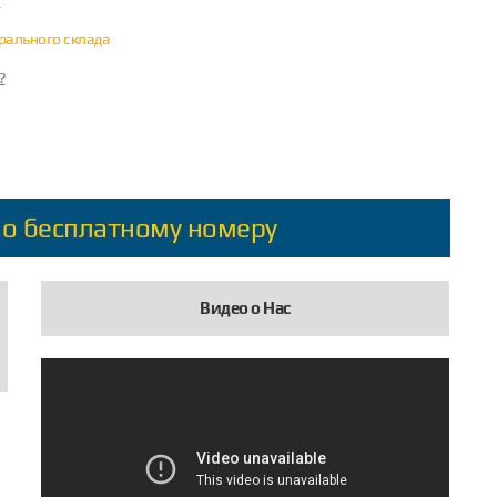
?
трального склада
?
по бесплатному номеру
Видео о Нас