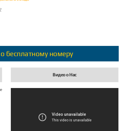
?
по бесплатному номеру
Видео о Нас
е