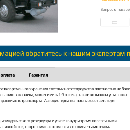
Вопрос о товаре
мацией обратитесь к нашим экспертам 
 оплата
Гарантия
ратковременного хранения светлых нефтепродуктов плотностью не боле
желанию заказчика, может иметь 1-3 отсека, также возможна установка
аправки автотранспорта. Автоцистерна полностью соответствует
цилиндрического резервуара и усилен внутри тремя поперечными
заливной люк, сторонним насосом, слив топлива - самотеком.