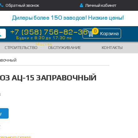
Обратный звонок
Личный кабинет
Дилеры более 150 заводов! Низкие цены!
+7 (958) 756-82-36
0
Корзина
Будни с 8:30 до 17:30 по
Москве
СТРОИТЕЛЬСТВО
ОБСЛУЖИВАНИЕ
КОНТАКТЫ
равочный
ОЗ АЦ-15 ЗАПРАВОЧНЫЙ
8
у
?
трального склада