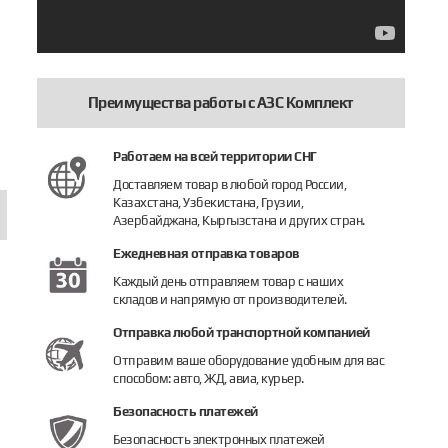
Преимущества работы с АЗС Комплект
Работаем на всей территории СНГ
Доставляем товар в любой город России,
Казахстана, Узбекистана, Грузии,
Азербайджана, Кыргызстана и других стран.
Ежедневная отправка товаров
Каждый день отправляем товар с наших
складов и напрямую от производителей.
Отправка любой транспортной компанией
Отправим ваше оборудование удобным для вас
способом: авто, ЖД, авиа, курьер.
Безопасность платежей
 х 2 м (ПП-600)
ензовоз ППЦ-40
Противопожарное полотно 1,5 х 2 м (
Бензовоз
Безопасность электронных платежей