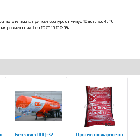
енного климата при температуре от минус 40 до плюс 45 °С,
ория размещения 1 по ГОСТ15150-69.
Next
отно 1,5 х 2 м (ПП-300)
Бензовоз ППЦ-32
Противопожарное полотно 1,5
Б