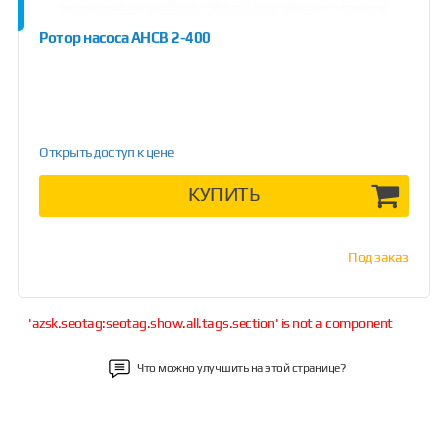
Ротор насоса АНСВ 2-400
Открыть доступ к цене
КУПИТЬ
Под заказ
'azsk.seotag:seotag.show.all.tags.section' is not a component
Что можно улучшить на этой странице?