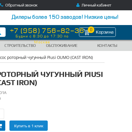
Обратный звонок
Личный кабинет
Дилеры более 150 заводов! Низкие цены!
+7 (958) 756-82-36
0
Корзина
Будни с 8:30 до 17:30 по
Москве
СТРОИТЕЛЬСТВО
ОБСЛУЖИВАНИЕ
КОНТАКТЫ
сос роторный чугунный Piusi OUMO (CAST IRON)
РОТОРНЫЙ ЧУГУННЫЙ PIUSI
AST IRON)
01A
0
Купить в 1 клик