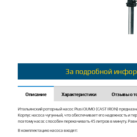
За подробной инфор
Описание
Характеристики
Отзывы о т
Итальянский роторный насос Piusi OUMO (CAST IRON) предназн
Корпус насоса чугунный, что обеспечивает его надежность и т
поэтому насос способен перекачивать 45 литров в минуту. Ра
В комплектацию насоса входят: