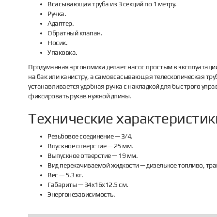
Всасывающая труба из 3 секций по 1 метру.
Ручка.
Адаптер.
Обратный клапан.
Носик.
Упаковка.
Продуманная эргономика делает насос простым в эксплуатаци
на бак или канистру, а самовсасывающая телескопическая тру
устанавливается удобная ручка с накладкой для быстрого упр
фиксировать рукав нужной длины.
Технические характеристики
Резьбовое соединение — 3/4.
Впускное отверстие — 25 мм.
Выпускное отверстие — 19 мм.
Вид перекачиваемой жидкости — дизельное топливо, тра
Вес — 5.3 кг.
Габариты — 34x16x12.5 см.
Энергонезависимость.