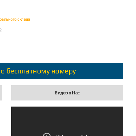
?
трального склада
?
по бесплатному номеру
Видео о Нас