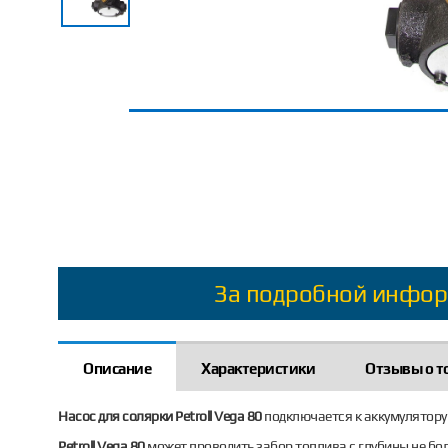
За подробной инфор
Описание
Характеристики
Отзывы о т
Насос для солярки Petroll Vega 80
подключается к аккумулятору 
Petroll Vega 80
может проводить забор топлива с глубины не бол