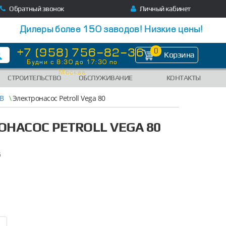
Обратный звонок
Личный кабинет
Дилеры более 150 заводов! Низкие цены!
+7 (958) 756-82-36
0
Корзина
Будни с 8:30 до 17:30 по
Москве
СТРОИТЕЛЬСТВО
ОБСЛУЖИВАНИЕ
КОНТАКТЫ
2В
\
Электронасос Petroll Vega 80
ОНАСОС PETROLL VEGA 80
6