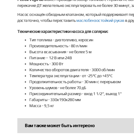
перекачке ДТ желательно эксплуатировать не более 30 минут, 
Насос оснащён обходным клапаном, который поддерживает пере
достаточно, чтобы переставить
маслобензостойкий рукав
в дру
Технические характеристики насоса для солярки:
Тип топлива - дизтопливо, керосин
Производительность - 80 л/мин
Высота всасывания - не более 5 м
Питание – 12 В или 24В
Мощность - 300 Вт
Количество оборотов двигателя - 3000 об/мин
Температура эксплуатации - от -25°С до +45°С
Продолжительность работы - 30 мин с перерывом
Уровень шумов - не более 70 дБ
Присоединительный размер - вход 1 1/2", выход 1"
Габариты - 330х190х280 мм
Масса - 9,5 кг
Вам также может быть интересно