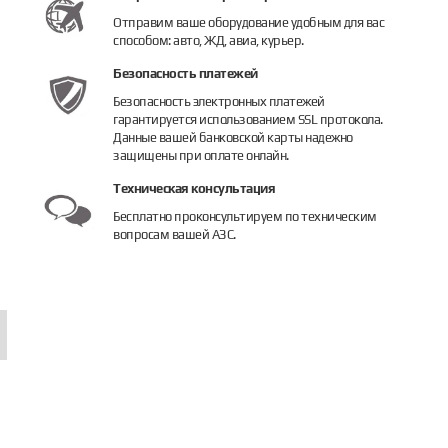
Отправим ваше оборудование удобным для вас
способом: авто, ЖД, авиа, курьер.
Безопасность платежей
Безопасность электронных платежей
гарантируется использованием SSL протокола.
Данные вашей банковской карты надежно
защищены при оплате онлайн.
асос Piusi Panther DC
Электронасос для бензина Petroll Ven
Насос Piu
Техническая консультация
Бесплатно проконсультируем по техническим
т 25 238 руб.
23 700 руб.
от 51 40
вопросам вашей АЗС.
Подробнее
Купить
Подробне