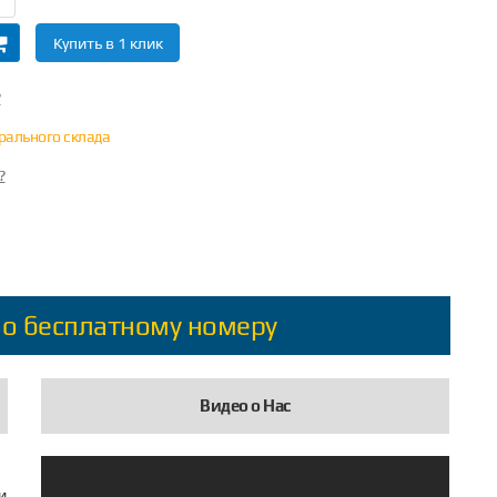
Купить в 1 клик
?
трального склада
?
по бесплатному номеру
Видео о Нас
и