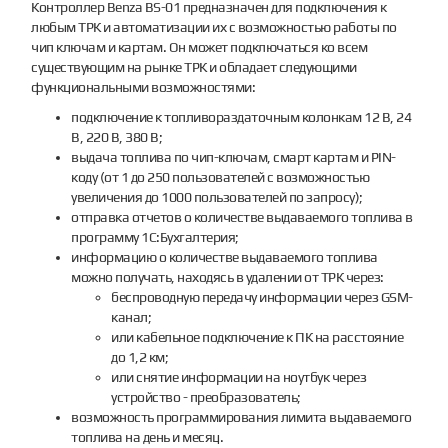
Контроллер Benza BS-01 предназначен для подключения к
любым ТРК и автоматизации их с возможностью работы по
чип ключам и картам. Он может подключаться ко всем
существующим на рынке ТРК и обладает следующими
функциональными возможностями:
подключение к топливораздаточным колонкам 12 В, 24
В, 220 В, 380 В;
выдача топлива по чип-ключам, смарт картам и PIN-
коду (от 1 до 250 пользователей с возможностью
увеличения до 1000 пользователей по запросу);
отправка отчетов о количестве выдаваемого топлива в
программу 1С:Бухгалтерия;
информацию о количестве выдаваемого топлива
можно получать, находясь в удалении от ТРК через:
беспроводную передачу информации через GSM-
канал;
или кабельное подключение к ПК на расстояние
до 1,2 км;
или снятие информации на ноутбук через
устройство - преобразователь;
возможность программирования лимита выдаваемого
топлива на день и месяц.