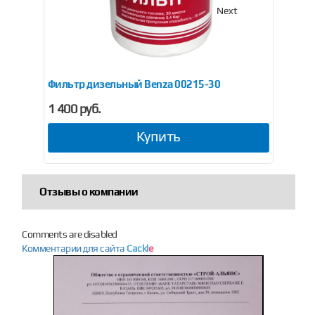
Previous
Next
Фильтр дизельный Benza 00215-30
Фи
1 400 руб.
1 3
Купить
Отзывы о компании
Comments are disabled
Комментарии для сайта
Cackl
e