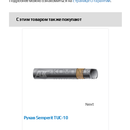
Подробнее можно ознакомиться на
странице О гарантии
.
С этим товаром так же покупают
Previous
Next
Рукав Semperit TUС-10
Рукав