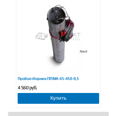
Previous
Next
Пробоотборник ППМА-45-450-0,5
Пр
4 560 руб.
4 9
Купить