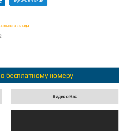
Купить в 1 клик
?
трального склада
?
по бесплатному номеру
Видео о Нас