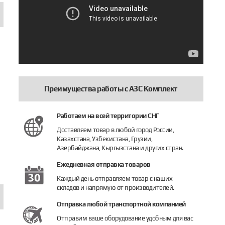
Преимущества работы с АЗС Комплект
Работаем на всей территории СНГ
асос Corken FD-150
Насос Сorken Z2000
Насос FD 
Доставляем товар в любой город России,
00 000 руб.
410 000 руб.
88 000 р
Казахстана, Узбекистана, Грузии,
Азербайджана, Кыргызстана и других стран.
Купить
Купить
Купить
Ежедневная отправка товаров
Каждый день отправляем товар с наших
складов и напрямую от производителей.
Отправка любой транспортной компанией
Отправим ваше оборудование удобным для вас