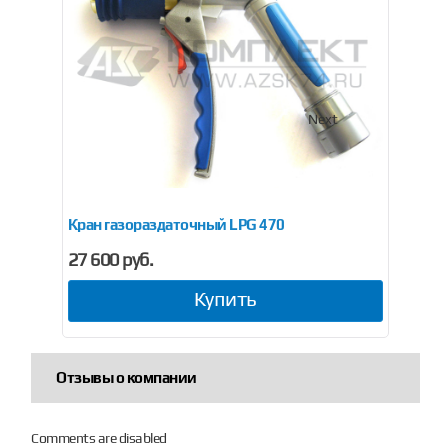
Previous
Next
Кран газораздаточный LPG 470
Кра
27 600 руб.
16
Купить
Отзывы о компании
Comments are disabled