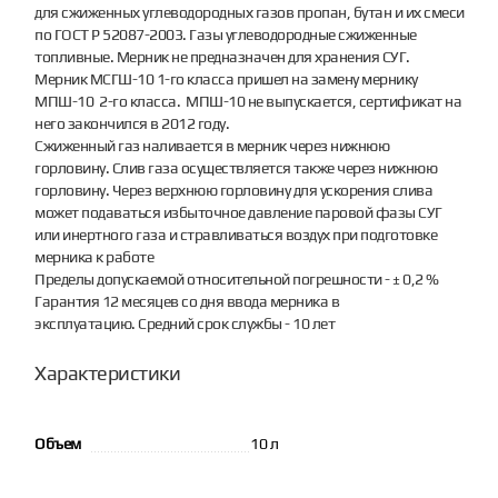
для сжиженных углеводородных газов пропан, бутан и их смеси
по ГОСТ Р 52087-2003. Газы углеводородные сжиженные
топливные. Мерник не предназначен для хранения СУГ.
Мерник МСГШ-10 1-го класса пришел на замену мернику
МПШ-10 2-го класса. МПШ-10 не выпускается, сертификат на
него закончился в 2012 году.
Сжиженный газ наливается в мерник через нижнюю
горловину. Слив газа осуществляется также через нижнюю
горловину. Через верхнюю горловину для ускорения слива
может подаваться избыточное давление паровой фазы СУГ
или инертного газа и стравливаться воздух при подготовке
мерника к работе
Пределы допускаемой относительной погрешности - ± 0,2 %
Гарантия 12 месяцев со дня ввода мерника в
эксплуатацию. Средний срок службы - 10 лет
Характеристики
Объем
10 л