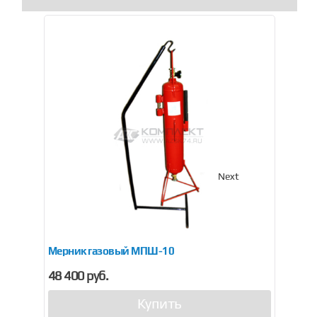
Previous
Next
Мерник газовый МПШ-10
Ме
48 400 руб.
17
Купить