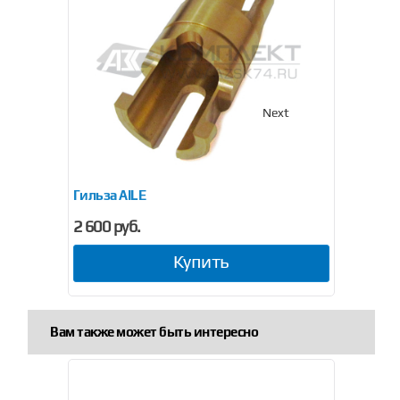
Previous
Next
Гильза AILE
Кноп
2 600 руб.
200 
Купить
Вам также может быть интересно