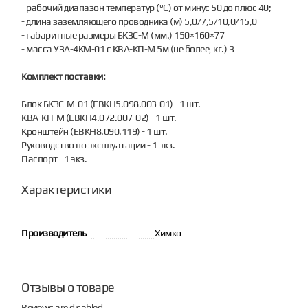
- рабочий диапазон температур (°С) от минус 50 до плюс 40;
- длина заземляющего проводника (м) 5,0/7,5/10,0/15,0
- габаритные размеры БКЗС-М (мм.) 150×160×77
- масса УЗА-4КМ-01 с КВА-КП-М 5м (не более, кг.) 3
Комплект поставки:
Блок БКЗС-М-01 (ЕВКН5.098.003-01) - 1 шт.
КВА-КП-М (ЕВКН4.072.007-02) - 1 шт.
Кронштейн (ЕВКН8.090.119) - 1 шт.
Руководство по эксплуатации - 1 экз.
Паспорт - 1 экз.
Характеристики
Производитель
Химко
Отзывы о товаре
Reviews are disabled