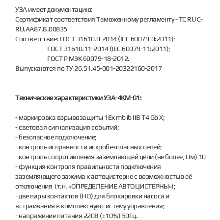
УЗА имеет документацию:
Сертификат соответствия Таможенному регламенту - TC RU C-
RU.AA87.B.00835
Соответствие: ГОСТ 31610.0-2014 (IEC 60079-0:2011);
ГОСТ 31610.11-2014 (IEC 60079-11:2011);
ГОСТ Р МЭК 60079-18-2012.
Выпускаются по ТУ 26.51.45-001-20322160-2017
Технические характеристики УЗА-4КМ-01:
- маркировка взрывозащиты 1Ех mb ib IIB T4 Gb Х;
- световая сигнализация событий;
- безопасное подключение;
- контроль исправности искробезопасных цепей;
- контроль сопротивления заземляющей цепи (не более, Ом) 10
- функция контроля правильности подключения
заземляющего зажима к автоцистерне с возможностью её
отключения (т.н. «ОПРЕДЕЛЕНИЕ АВТОЦИСТЕРНЫ»);
- две пары контактов (НО) для блокировки насоса и
встраивания в комплексную систему управления;
- напряжение питания 220В (±10%) 50Гц.