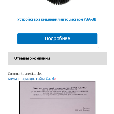
0В)
Устройство заземления автоцистерн УЗА-3В
Ус
Подробнее
Отзывы о компании
Comments are disabled
Комментарии для сайта
Cackl
e