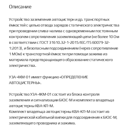
Описание
Устройство заземления автоцистерн и др. транспортных
ёмкостей с целью отвода зарядов статического электричества
при проведении слива-налива с одновременным постоянным
контролем сопротивления заземляющей цепи (не более 10 Ом
в соответствии с ГОСТ 31610.32-1-2015/IEC/TS 60079-32-
1:2013), и безопасным подсоединением (через сопротивление
1 МОм) к транспортной ёмкости при помощи зажима из
материала предотвращающего образование статического
электричества.
УЗА-4КМ-01 имеет функцию «ОПРЕДЕЛЕНИЕ
АВТОЦИСТЕРНЫ».
Устройство УЗА-4КМ-01 состоит из блока контроля
заземления и сигнализации БКЗС-М и комплекта владельца
автоцистерны КВА-КП-М.
Комплект владельца автоцистерны КВА-КП-М состоит из
электрической кабельной вилки для подсоединения к БКЗС-М,
заземляющего проводника и зажима.