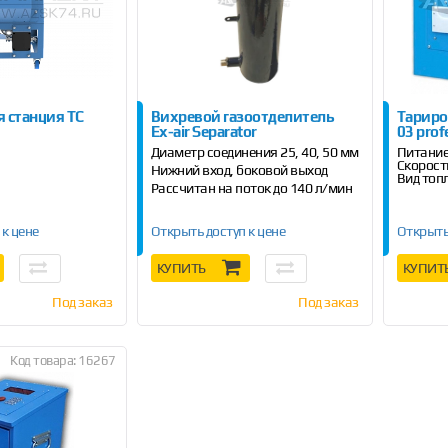
 станция ТС
Вихревой газоотделитель
Тариро
Ex-air Separator
03 prof
Диаметр соединения 25, 40, 50 мм
Питание
Скорост
Нижний вход, боковой выход
Вид топ
Рассчитан на поток до 140 л/мин
 к цене
Открыть доступ к цене
Открыть
КУПИТЬ
КУПИТ
Под заказ
Под заказ
Код товара: 16267