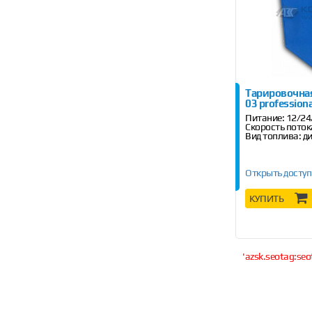
Тарировочная
03 professiona
Питание: 12/24
Скорость поток
Вид топлива: д
Открыть доступ
КУПИТЬ
'azsk.seotag:seo