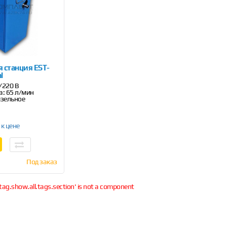
 станция EST-
l
/220 В
а: 65 л/мин
изельное
 к цене
Под заказ
tag.show.all.tags.section' is not a component