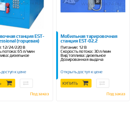
вочная станция EST-
Мобильная тарировочная
essional (торцевая)
станция EST-02.2
: 12/24/220 В
Питание: 12 В
ь потока: 65 л/мин
Скорость потока: 30 л/мин
лива: дизельное
Вид топлива: дизельное
Дозированная выдача
 доступ к цене
Открыть доступ к цене
Ь
КУПИТЬ
Под заказ
Под заказ